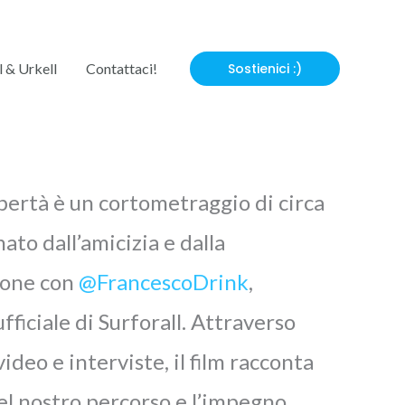
l & Urkell
Contattaci!
Sostienici :)
bertà è un cortometraggio di circa
ato dall’amicizia e dalla
ione con
@FrancescoDrink
,
fficiale di Surforall.
Attraverso
ideo e interviste, il film racconta
el nostro percorso e l’impegno