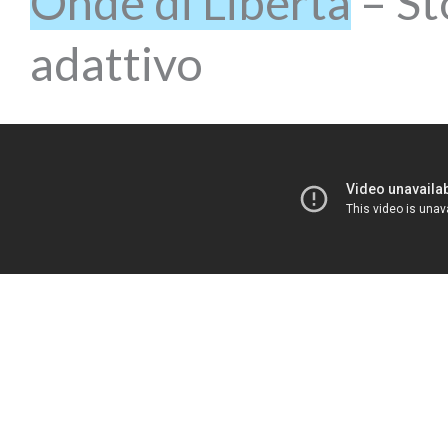
Onde di Libertà
– Sto
adattivo