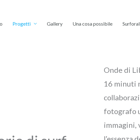
mo
Progetti
Gallery
Una cosa possibile
Surforal
Onde di Li
16 minuti n
collaboraz
fotografo u
immagini, v
l’essenza d