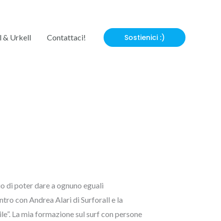
l & Urkell
Contattaci!
Sostienici :)
erio di poter dare a ognuno eguali
tro con Andrea Alari di Surforall e la
le”. La mia formazione sul surf con persone